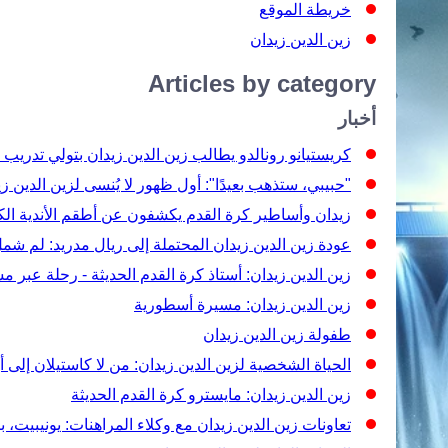
خريطة الموقع
زين الدين زيدان
Articles by category
أخبار
كريستيانو رونالدو يطالب زين الدين زيدان بتولي تدريب
"حبيبي، ستذهب بعيدًا": أول ظهور لا يُنسى لزين الدين 
زيدان وأساطير كرة القدم يكشفون عن أطقم الأندية الك
عودة زين الدين زيدان المحتملة إلى ريال مدريد: لم 
زين الدين زيدان: أستاذ كرة القدم الحديثة - رحلة عبر مس
زين الدين زيدان: مسيرة أسطورية
طفولة زين الدين زيدان
الحياة الشخصية لزين الدين زيدان: من لا كاستيلان إلى أ
زين الدين زيدان: مايسترو كرة القدم الحديثة
تعاونات زين الدين زيدان مع وكلاء المراهنات: يونيبيت، بيتف