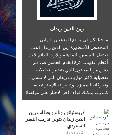
زين الدين زيدان
مرحبًا بكم في موقع المعجبين النهائي
المخصص للأسطورة زين الدين زيدان! هنا،
نحتفل بالمسيرة المذهلة والإرث الدائم لأحد
أعظم أيقونات كرة القدم. انغمس في كنز
دفين من المحتوى الذي يتضمن تحليلات
تفصيلية لأكثر مباريات زيدان التي لا تنسى،
وتحركاته المميزة، وعبقريته الإستراتيجية
كمدرب.يمكنك قراءة آخر الأخبار على موقعنا!
كريستيانو رونالدو يطالب زين
الدين زيدان بتولي تدريب النصر
السعودي
29.08.2024